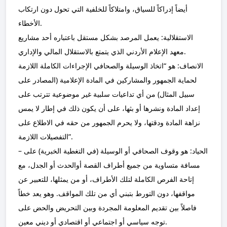
أيضاً إدراكاً للسياق، وامتلاكاً للخلفية التي تحول دون ارتكاب
الأخطاء.
الاستقلالية: يعمل المرصد بشكل مستقل باعتباره أحد مشاريع
معهد الإعلام الأردني الذي يتمتع بالاستقلال المالي والإداري.
الانصاف: هو “اتخاذ الوسيلة والصحافي الإجراءات الكاملة اللازمة
لحماية الجمهور والمشاركين في المادة الإعلامية (المصادر على
سبيل المثال) من أي تداعيات سلبية غير موضوعية تترتب على
إعداد المادة ونشرها أو بثها، على أن يكون ذلك في إطار لا يمس
نزاهة المادة ودقتها، ولا يحرم الجمهور من حقه في الاطلاع على
التفصيلات اللازمة”.
– الحياد: هو وقوف الصحافي أو الوسيلة (في التغطية الخبرية) على
مسافة متساوية من جميع أطراف القصة أوالحدث أو الجدل، مع
إتاحة الفرص الكاملة لتلك الأطراف، أو من يمثلها، للتعبير عن
مواقفها، دون التورط بتبني أي من تلك المواقف. وهو يعد خطاً
فاصلاً بين تقديم المعلومة المجردة وبين التحريض والحض على
توجه سياسي أو اجتماعي أو اقتصادي أو ديني معين.