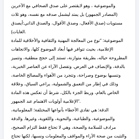
والموضوعية ، وهو لايقتصر على صدق الصحافي مع الآخرين
(المصادر الجمهور) بل يمتد ليشمل صدقه مع نفسه، وهو ثلاث
مستويات (صدق الأفعال، وصدق الأقوال، والصدق الذاتي:أيصدق
الغايات).
الموضوعية: “نوع من المعالجة المهنية والثقافية والأخلاقية للمادة
الإعلامية، بحيث تتوافر فيها أبعاد الموضوع كلها، والاتجاهات
المطروحة حياله، بطريقة متوازنة، تستند إلى حجج منطقية، وتتميز
بالدقة، والإنصاف في العرض. وتفصل الآراء عن العناصر الخبرية،
وتنسبها بوضوح وصراحة، وتتجرد من الأهواء والمصالح الخاصة،
وذلك في إطار من التعمق والشمولية، يراعي السياق، وعلاقة
الخاص بالعام، وربط الجزء بالكل، شرط أن تعكس هذه المادة
الإعلامية أولويات الاهتمام عند الجمهور”.
الدقة: هي تفادي الأخطاء بأنواعها المختلفة؛ المعلوماتية،
والموضوعية، والطباعية، والنحوية، واللغوية، وغيرها. والدقة
مرادف للسلامة والصحة، وهي لا تحتاج فقط التزام الصحيح،
والتثبت من صحة الآراء والمواقف والمعلومات ونسبها، لكنها تحتاج