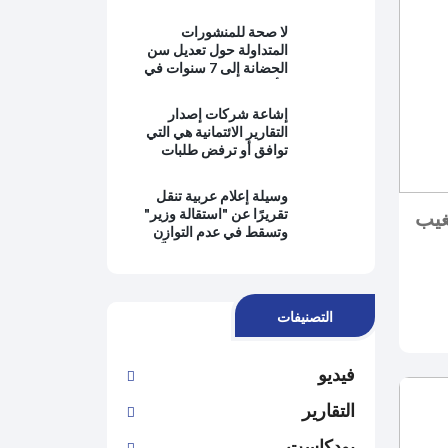
بالمعرفة ويبتعدون عن
حماية المصلحة العامة
لا صحة للمنشورات
وتطبيق القانون
المتداولة حول تعديل سن
الحضانة إلى 7 سنوات في
الأردن
إشاعة شركات إصدار
التقارير الائتمانية هي التي
توافق أو ترفض طلبات
التمويل من البنوك
وسيلة إعلام عربية تنقل
غيب
تقريرًا عن "استقالة وزير"
وتسقط في عدم التوازن
وانتفاء الموضوعية وتُغيِّب
وجهة نظر رئيس الحكومة
التصنيفات
فيديو
التقارير
بودكاست