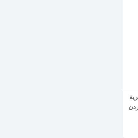
رية
ردن