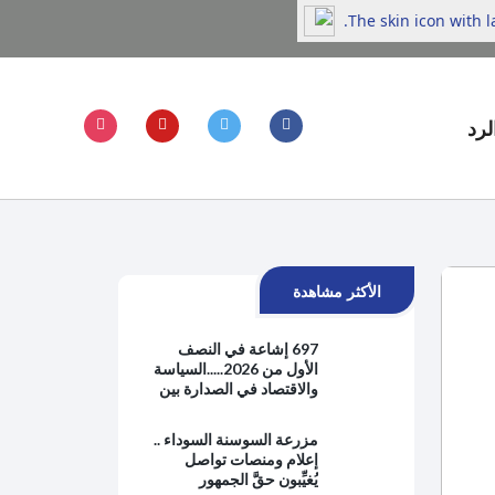
The skin icon with 
لرد
الأكثر مشاهدة
697 إشاعة في النصف
الأول من 2026.....السياسة
والاقتصاد في الصدارة بين
هموم الحياة اليومية
والتوترات الإقليمية
مزرعة السوسنة السوداء ..
إعلام ومنصات تواصل
يُغيِّبون حقَّ الجمهور