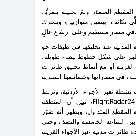
لمقطع المصوّر وتمّ تحليله بصريًّا،
َي تكاثف أبيضين متوازيين، ويتحرك
ر مستقيم وعلى ارتفاع عالٍ.
ثة المدنية عند تحليقها في طبقات جو
ويظهر على شكل خطوط بيضاء طويلة،
لغريبة أو مع أنماط تحليق طائرات
شطة تعبر الأجواء الأردنية، وتربط
FlightRadar24
، تبيّن أن المنطقة
المقطع المتداول، ويظهر أنه صُوّر
 بين الساعة الخامسة والنصف وحتى
 طائرات مدنية عبر الأجواء القريبة