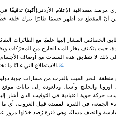
ى مرصد مصداقية الإعلام الأردني
(أكيد)
تدقيقًا في ا
ين أنّ المقطع قد أظهر جسمًا طائرًا يترك خلفه خطّ
في مسا
ابق الخصائص المشار إليها علميًا مع الطائرات النفا
دة، حيث يتكاثف بخار الماء الخارج من المحرّكات 
ى ذلك لا تتطابق هذه السمات مع أوصاف الأجسام ا
[2]
الاستطلاع التي غالبًا ما تختلف في مساراتها وخصائصها البصرية.
 منطقة البحر الميت بالقرب من مسارات جوية دولية ن
 أوروبا والخليج وآسيا. وبالعودة إلى بيانات موقع
ت حركة جوية اعتيادية في التوقيت الذي أشار إليه 
ء الجمعة، في الفترة الممتدة قبيل الغروب، أي ما
ادسة والنصف مساءً، وهي فترة رُصد خلالها مرور عدة