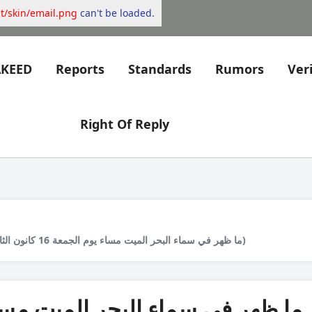
nt/skin/email.png
can't be loaded.
AKEED
Reports
Standards
Rumors
Veri
Right Of Reply
ما ظهر في سماء البحر الميت مساء يوم الجمعة 16 كانون الثاني ليس جسمًا غريبًا بل طائرة نفّاثة (تحقّق)