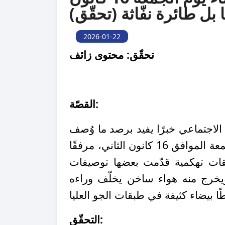
 بل طائرة نفّاثة (تحقّق)
2026-01-22
تحقّق: محتوى زائف
القصّة:
لاجتماعي خبرًا يفيد برصد ما وُصف
بـ“جسم غريب” في سماء طريق البحر الميت مساء الجمعة الموافق 16 كانون الثاني، مرفقًا
ليقات تهكمية قدّمت بعضها توصيفات
 ويخرج منه هواء ساخن يخلّف وراءه
التحقّق: