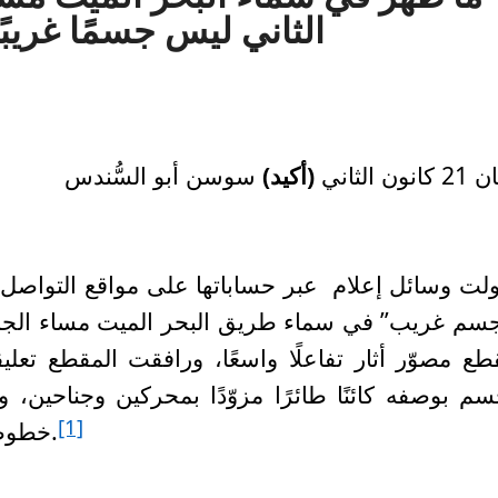
الثاني ليس جسمًا غريبًا
نون الثاني
(أكيد)
سوسن أبو السُّندس
ولت وسائل إعلام عبر حساباتها على مواقع التواصل ا
طع مصوّر أثار تفاعلًا واسعًا، ورافقت المقطع تع
سم بوصفه كائنًا طائرًا مزوّدًا بمحركين وجناحين،
[1]
خطوطًا بيضاء كثيفة في طبقات الجو العليا.