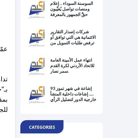
السوسنة السوداء .. إعلام
ومنصات تواصل يُغيِّبون
حقَّ الجمهور بالمعرفة
ويبتعدون عن حماية
المصلحة العامة وتطبيق
القانون
شركات إصدار التقارير
الائتمانية هي التي توافق أو
ترفض طلبات التمويل من
عمّان 21 كا
البنوك
انتهاء عمل الأمينة العامة
للاتحاد الأردني لكرة القدم
سمر نصار.
تدا
93 إشاعة في شهر تموز
..... إشاعات داخلية المنشأ
بمق
خارجية الدور لتضليل الرأي
العام
للج
CATEGORIES