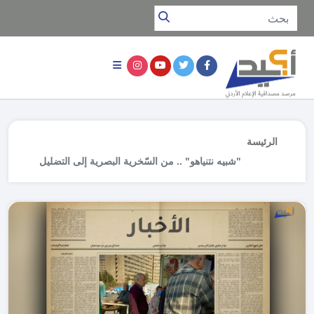
الرئيسة
"شبيه نتنياهو" .. من السّخرية البصرية إلى التضليل
السياسي المُتعمَّد