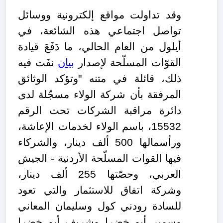
وقد تداولت مواقع إلكترونية ووسائل
تواصل اجتماعي هذه الشائعة، في
أيلول من العام الحالي، ما دَفَعَ قيادة
القوّات المسلّحة لإصدار
بيان
نفَت فيه
ذلك، قائلة في متنه "وتؤكد الوثائق
المرفقة بأن شركة الولاء مسجّلة لدى
دائرة مراقبة الشركات تحت الرقم
15532، باسم الولاء لخدمات الإعاشة،
ورأسمالها 500 ألف دينار، والشركاء
فيها القوات المسلّحة الأردنية - الجيش
العربي، وحصّتها 255 ألف دينار،
وشركة اتفاق للاستثمار والتي تعود
للسادة رودني كول وسليمان المعاني
وسمير أبو خضرا وشريف أبو خضرا