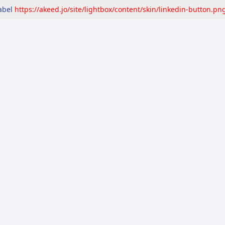
label
https://akeed.jo/site/lightbox/content/skin/linkedin-button.pn
مرصد
التقارير
المعايير
إشاعات
تحقّق
حق ا
ردن "مُلفق"