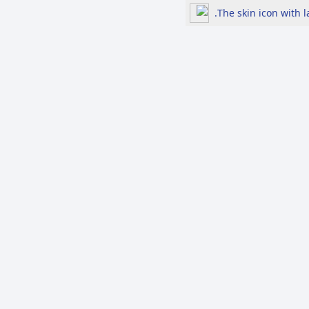
The skin icon with 
لرد
الأكثر مشاهدة
697 إشاعة في النصف
الأول من 2026.....السياسة
والاقتصاد في الصدارة بين
هموم الحياة اليومية
والتوترات الإقليمية
مزرعة السوسنة السوداء ..
إعلام ومنصات تواصل