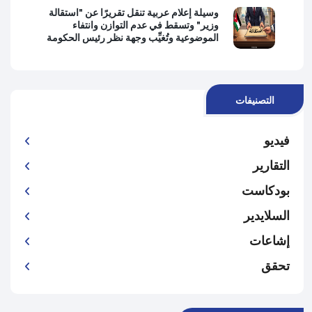
وسيلة إعلام عربية تنقل تقريرًا عن "استقالة
وزير" وتسقط في عدم التوازن وانتفاء
الموضوعية وتُغيِّب وجهة نظر رئيس الحكومة
التصنيفات
فيديو
التقارير
بودكاست
السلايدير
إشاعات
تحقق