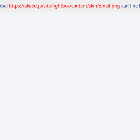
label
https://akeed.jo/site/lightbox/content/skin/email.png
can't be 
مرصد
التقارير
المعايير
إشاعات
تحقّق
حق ا
امعي" .. خبر غير صحيح
ت داخل الحرم الجامعي" .. خبر غير