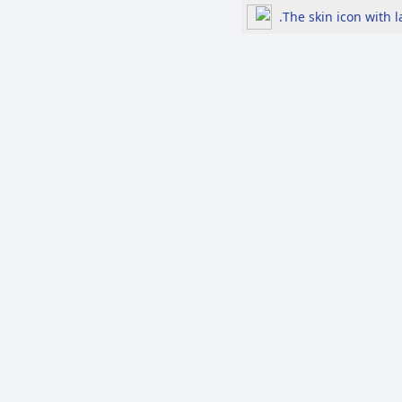
The skin icon with 
لرد
الأكثر مشاهدة
697 إشاعة في النصف
الأول من 2026.....السياسة
والاقتصاد في الصدارة بين
هموم الحياة اليومية
والتوترات الإقليمية
مزرعة السوسنة السوداء ..
إعلام ومنصات تواصل
يُغيِّبون حقَّ الجمهور
بالمعرفة ويبتعدون عن