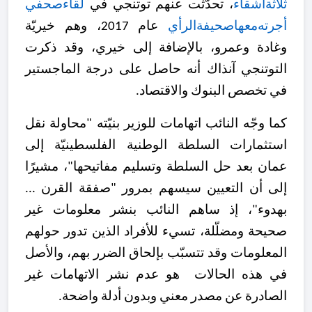
ثلاثة
أشقاء
، تحدّثت عنهم توتنجي في
لقاء
صحفي
أجرته
معها
صحيفة
الرأي
عام 2017، وهم خيريّة
وغادة وعمرو، بالإضافة إلى خيري، وقد ذكرت
التوتنجي آنذاك أنه حاصل على درجة الماجستير
في تخصص البنوك والاقتصاد.
كما وجّه النائب اتهامات للوزير بنيّته "محاولة نقل
استثمارات السلطة الوطنية الفلسطينيّة إلى
عمان بعد حل السلطة وتسليم مفاتيحها"، مشيرًا
إلى أن التعيين سيسهم بمرور "صفقة القرن ...
بهدوء"، إذ ساهم النائب بنشر معلومات غير
صحيحة ومضلّلة، تسيء للأفراد الذين تدور حولهم
المعلومات وقد تتسبّب بإلحاق الضرر بهم، والأصل
في هذه الحالات هو عدم نشر الاتهامات غير
الصادرة عن مصدر معني وبدون أدلة واضحة.