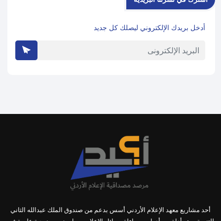
أدخل بريدك الإلكتروني ليصلك كل جديد
أحد مشاريع معهد الإعلام الأردني أسس بدعم من صندوق الملك عبدالله الثاني
للتنمية، وهو أداة من أدوات مساءلة وسائل الإعلام, يعمل ضمن منهجية علمية في