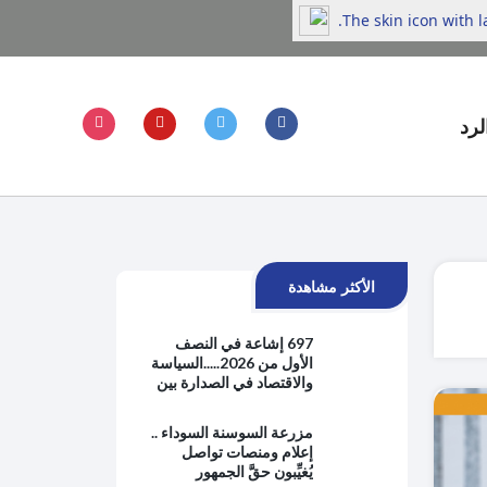
The skin icon with 
لرد
الأكثر مشاهدة
697 إشاعة في النصف
الأول من 2026.....السياسة
والاقتصاد في الصدارة بين
هموم الحياة اليومية
والتوترات الإقليمية
مزرعة السوسنة السوداء ..
إعلام ومنصات تواصل
يُغيِّبون حقَّ الجمهور