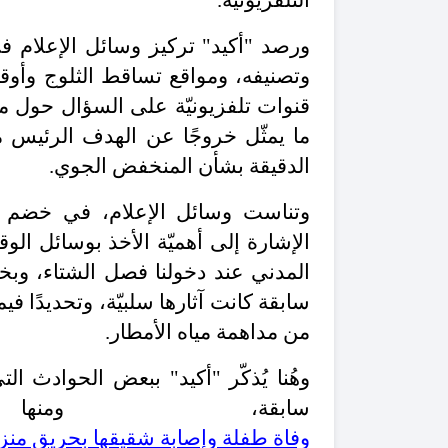
التلفزيونيّة.
ورصد "أكيد" تركيز وسائل الإعلام ف
وتصنيفه، ومواقع تساقط الثلوج وأو
قنوات تلفزيونيّة على السؤال حول م
ما يمثّل خروجًا عن الهدف الرئيس م
الدقيقة بشأن المنخفض الجوي.
وتناست وسائل الإعلام، في خضم
الإشارة إلى أهميّة الأخذ بوسائل الوقا
المدني عند دخولنا فصل الشتاء، وبخ
سابقة كانت آثارها سلبيّة، وتحديدًا ف
من مداهمة مياه الأمطار.
وهُنا يُذكّر "أكيد" ببعض الحوادث 
سابقة، و
وفاة طفلة وإصابة شقيقها بحريق منز