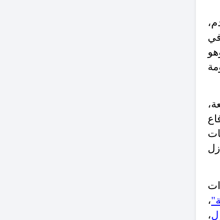
م،
في
هو
مة
ة،
اع
ات
زل
ات
"
،
،