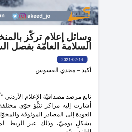
وسائل إعلام تركّز بالم
السلامة العامّة بفصل الش
2021-02-14
أكيد – مجدي القسوس
تابع مرصد مصداقيّة الإعلام الأردني "
أشارت إليه مراكز تنبُّؤ جوّي مختلفة
العودة إلى المصادر الموثوقة والمخو
بشكلٍ يوميّ، وذلك عبر الربط ا