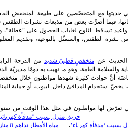
ي حديثها مع المتخصّصين على طبيعة المنخفض القاد
قاتها، فيما أصرَّت بعض من مذيعات نشرات الطقس 
واعيد تساقط الثلوج لغايات الحصول على "عطلة"، و
ن نشرة الطقس، والمتمثّل بالتوعية، وتقديم المعلو
 الحديث عن
منخفضٍ قطبيّ شديد
من الدرجة الرابع
ية والسلامة العامة، وهو ما تهيب به دومًا مديريّة الدف
اصّة أنَّ حوادث كثيرة شهدها مواطنون خلال منخفض
يما يخصّ استخدام المدافئ داخل البيوت، أو حماية المنا
التي تعرّض لها مواطنون في مثل هذا الوقت من سنو
منها
حريق منزل بسبب "مدفأة كهربائية
ل بسبب ‘مدفأة كهرباء’
،
مياه الأمطار تداهم 8 منازل