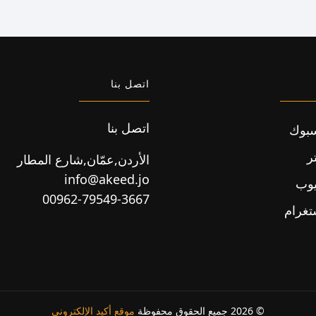
اتصل بنا
اتصل بنا
بوك
ر
الأردن,عمّان,شارع المطار
info@akeed.jo
يوب
00962-79549-3667
تغرام
© 2026 جميع الحقوق محفوظة
موقع أكيد الإلكتروني