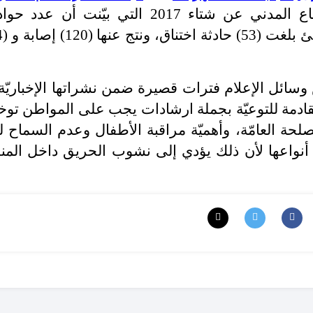
بالإضافة إلى إحصائيات مديريّة الدفاع المدني عن شتاء 2017 التي بيّنت أن ع
سائل الإعلام فترات قصيرة ضمن نشراتها الإخباريّة 
قادمة للتوعيّة بجملة ارشادات يجب على المواطن توخي
لحة العامّة، وأهميّة مراقبة الأطفال وعدم السماح ل
أنواعها لأن ذلك يؤدي إلى نشوب الحريق داخل المن