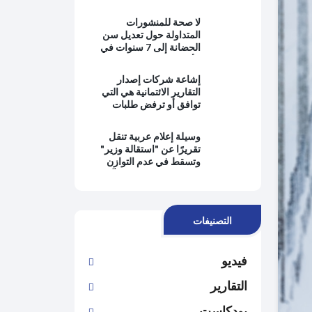
بالمعرفة ويبتعدون عن
حماية المصلحة العامة
لا صحة للمنشورات
وتطبيق القانون
المتداولة حول تعديل سن
الحضانة إلى 7 سنوات في
الأردن
إشاعة شركات إصدار
التقارير الائتمانية هي التي
توافق أو ترفض طلبات
التمويل من البنوك
وسيلة إعلام عربية تنقل
تقريرًا عن "استقالة وزير"
وتسقط في عدم التوازن
وانتفاء الموضوعية وتُغيِّب
وجهة نظر رئيس الحكومة
التصنيفات
فيديو
التقارير
بودكاست