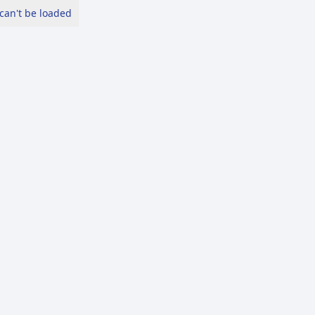
can't be loaded.
الرئيسة
عن ال
الرئيسة
خبر العثور على طفلين في حاوية بجبل الأخضر قديم 