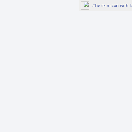
The skin icon with 
لرد
الأكثر مشاهدة
697 إشاعة في النصف
الأول من 2026.....السياسة
والاقتصاد في الصدارة بين
هموم الحياة اليومية
والتوترات الإقليمية
مزرعة السوسنة السوداء ..
إعلام ومنصات تواصل