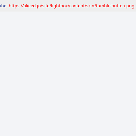
label
https://akeed.jo/site/lightbox/content/skin/tumblr-button.png
مرصد
التقارير
المعايير
إشاعات
تحقّق
حق ا
ويعود لعام 2020 (تحقّق)