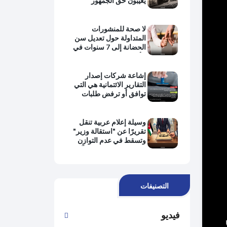
يُغيِّبون حقَّ الجمهور
بالمعرفة ويبتعدون عن
حماية المصلحة العامة
وتطبيق القانون
لا صحة للمنشورات
المتداولة حول تعديل سن
الحضانة إلى 7 سنوات في
الأردن
إشاعة شركات إصدار
التقارير الائتمانية هي التي
توافق أو ترفض طلبات
التمويل من البنوك
وسيلة إعلام عربية تنقل
تقريرًا عن "استقالة وزير"
وتسقط في عدم التوازن
وانتفاء الموضوعية وتُغيِّب
وجهة نظر رئيس الحكومة
التصنيفات
فيديو