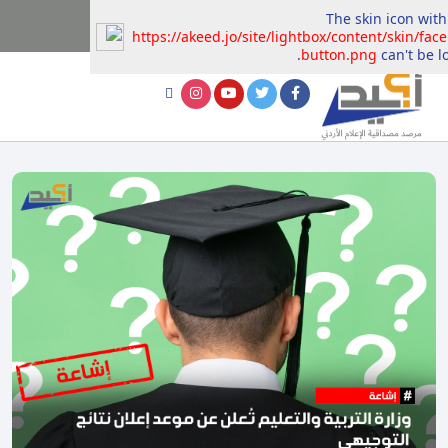
The skin icon with
https://akeed.jo/site/lightbox/content/skin/fac
button.png
can't be l