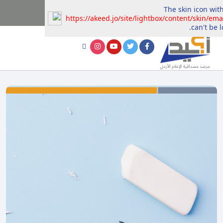
The skin icon with
https://akeed.jo/site/lightbox/content/skin/ema
can't be l