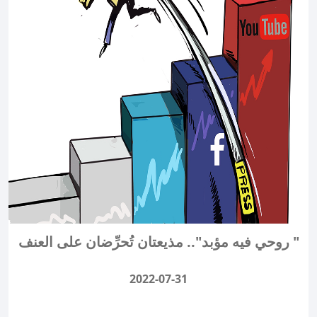
" روحي فيه مؤبد".. مذيعتان تُحرِّضان على العنف
2022-07-31