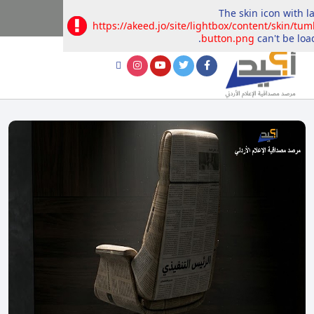
The skin icon with l
https://akeed.jo/site/lightbox/content/skin/tum
button.png
can't be loa