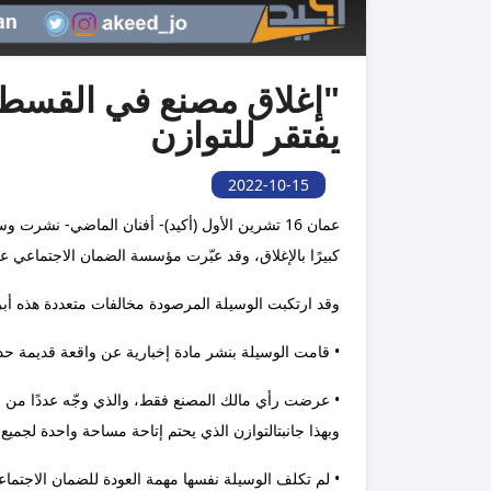
"إغلاق مصنع في القسطل".
يفتقر للتوازن
2022-10-15
عمان 16 تشرين الأول (أكيد)- أفنان الماضي- نشرت وسيلة إعلام محلية
كبيرًا بالإغلاق، وقد عبّرت مؤسسة الضمان الاجتماعي 
وقد ارتكبت الوسيلة المرصودة مخالفات متعددة هذه أبر
• قامت الوسيلة بنشر مادة إخبارية عن واقعة قديمة ح
• عرضت رأي مالك المصنع فقط، والذي وجّه عددًا من ا
وبهذا جانبتالتوازن الذي يحتم إتاحة مساحة واحدة لجم
• لم تكلف الوسيلة نفسها مهمة العودة للضمان الاجتم