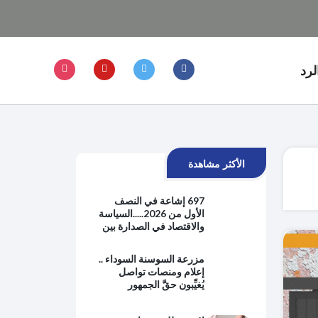
لرد
الأكثر مشاهدة
697 إشاعة في النصف
الأول من 2026.....السياسة
والاقتصاد في الصدارة بين
هموم الحياة اليومية
والتوترات الإقليمية
مزرعة السوسنة السوداء ..
إعلام ومنصات تواصل
يُغيِّبون حقَّ الجمهور
بالمعرفة ويبتعدون عن
حماية المصلحة العامة