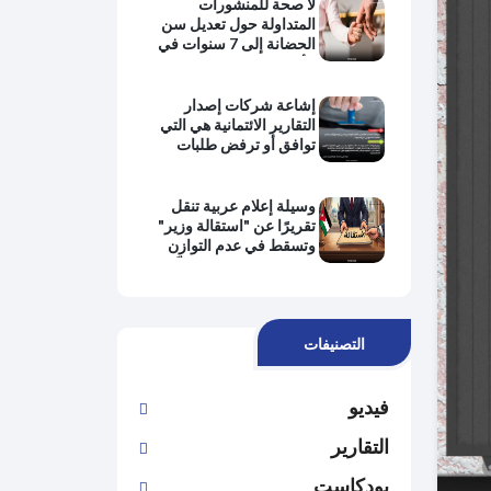
لا صحة للمنشورات
وتطبيق القانون
المتداولة حول تعديل سن
الحضانة إلى 7 سنوات في
الأردن
إشاعة شركات إصدار
التقارير الائتمانية هي التي
توافق أو ترفض طلبات
التمويل من البنوك
وسيلة إعلام عربية تنقل
تقريرًا عن "استقالة وزير"
وتسقط في عدم التوازن
وانتفاء الموضوعية وتُغيِّب
وجهة نظر رئيس الحكومة
التصنيفات
فيديو
التقارير
بودكاست