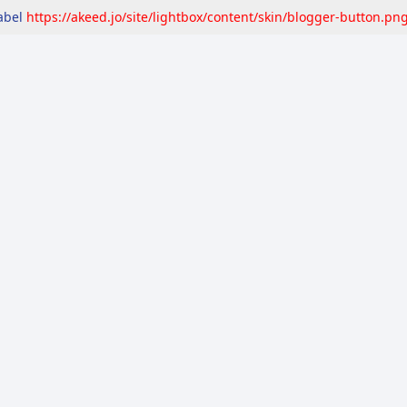
label
https://akeed.jo/site/lightbox/content/skin/blogger-button.pn
مرصد
التقارير
المعايير
إشاعات
تحقّق
حق ا
حوال الجوية