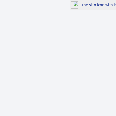
The skin icon with 
لرد
الأكثر مشاهدة
697 إشاعة في النصف
الأول من 2026.....السياسة
والاقتصاد في الصدارة بين
هموم الحياة اليومية
والتوترات الإقليمية
مزرعة السوسنة السوداء ..
إعلام ومنصات تواصل