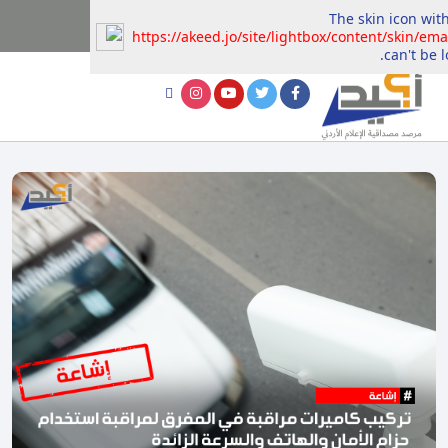
The skin icon with
https://akeed.jo/site/lightbox/content/skin/ema
can't be l