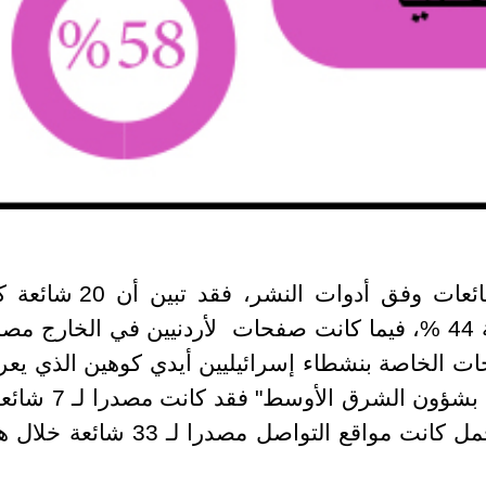
أما من حيث مصدرها وارتباط الشائعات وفق أدوات النشر، فقد ت
مصدرها مواقع تواصل محلية، وبنسبة 44 %، فيما كانت صفحات لأردنيين في الخارج م
بة 13%، أما الصفحات الخاصة بنشطاء إسرائيليين أيدي كوهين الذي ي
نفسه ب"الأكاديمي والباحث المختص بشؤون الشرق الأوسط" 
وبنسبة 16 % من الشائعات، وبالمجمل كانت مواقع التواصل مصدرا لـ 33 ش