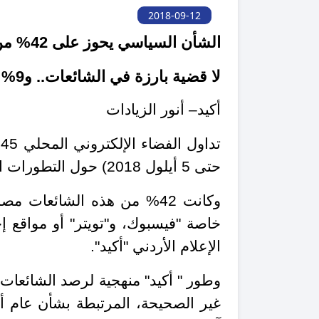
2018-09-12
الشأن السياسي يحوز على 42% من الشائعات والشأن الاقتصادي 27%
لا قضية بارزة في الشائعات.. و9% منها حول مشروع قانون ضريبة الدخل
أكيد– أنور الزيادات
حتى 5 أيلول 2018) حول التطورات السياسية والاقتصادية والاجتماعية في المملكة.
وكانت 42% من هذه الشائعات
خاصة "فيسبوك، و"تويتر" أو مواقع 
الإعلام الأردني "أكيد".
وطور " أكيد" منهجية لرصد الشائعات