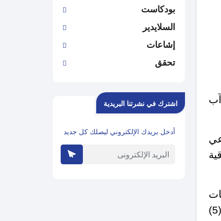
بودكاست
السلايدير
إشاعات
تحقق
ني المحلي 45 شائعة خلال الشهر الأخير وتحديدا خلال الفترة (6 آب
اشترك في نشرتنا البريدية
أدخل بريدك الإلكتروني ليصلك كل جديد
عي
ية
ات
غير الصحيحة، المرتبطة بشأن عام أردني، أو بمصالح أردنية، والتي وصلت الى أكثر من (5)