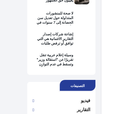
يُغيِّبون حقَّ الجمهور
بالمعرفة ويبتعدون عن
حماية المصلحة العامة
لا صحة للمنشورات
وتطبيق القانون
المتداولة حول تعديل سن
الحضانة إلى 7 سنوات في
الأردن
إشاعة شركات إصدار
التقارير الائتمانية هي التي
توافق أو ترفض طلبات
التمويل من البنوك
وسيلة إعلام عربية تنقل
تقريرًا عن "استقالة وزير"
وتسقط في عدم التوازن
وانتفاء الموضوعية وتُغيِّب
وجهة نظر رئيس الحكومة
التصنيفات
فيديو
التقارير