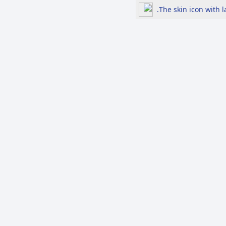
The skin icon with 
لرد
الأكثر مشاهدة
697 إشاعة في النصف
الأول من 2026.....السياسة
والاقتصاد في الصدارة بين
هموم الحياة اليومية
والتوترات الإقليمية
مزرعة السوسنة السوداء ..
إعلام ومنصات تواصل