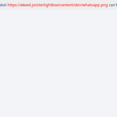
label
https://akeed.jo/site/lightbox/content/skin/whatsapp.png
can't
مرصد
التقارير
المعايير
إشاعات
تحقّق
حق ا
لذكية بنسبة 20%