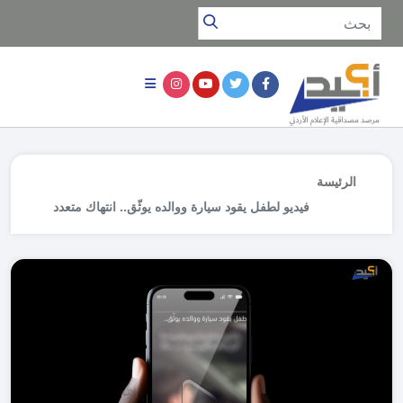
الرئيسة
فيديو لطفل يقود سيارة ووالده يوثّق.. انتهاك متعدد
الأوجه يُعرض حياة الأطفال للخطر ويكرّس سلوكًا
مرفوضًا