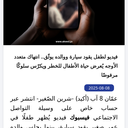
فيديو لطفل يقود سيارة ووالده يوثّق.. انتهاك متعدد
الأوجه يُعرض حياة الأطفال للخطر ويكرّس سلوكًا
مرفوضًا
2025-08-08
عمّان 8 آب (أكيد)
-
شرين الصّغير
-
انتشر عبر
حساب خاص على وسيلة التواصل
الاجتماعي
فيسبوك
فيديو يُظهر طفلًا في
عمرٍ صغير يقود سيارة، بينما يجلس والده