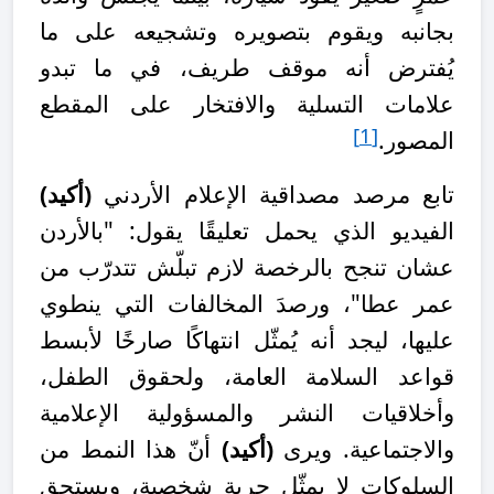
بجانبه ويقوم بتصويره وتشجيعه على ما
يُفترض أنه موقف طريف، في ما تبدو
علامات التسلية والافتخار على المقطع
[1]
المصور.
تابع مرصد مصداقية الإعلام الأردني
(أكيد)
الفيديو الذي يحمل تعليقًا يقول: "بالأردن
عشان تنجح بالرخصة لازم تبلّش تتدرّب من
عمر عطا"، ورصدَ المخالفات التي ينطوي
عليها، ليجد أنه يُمثّل انتهاكًا صارخًا لأبسط
قواعد السلامة العامة، ولحقوق الطفل،
وأخلاقيات النشر والمسؤولية الإعلامية
والاجتماعية. ويرى
(أكيد)
أنّ هذا النمط من
السلوكات لا يمثّل حرية شخصية، ويستحق