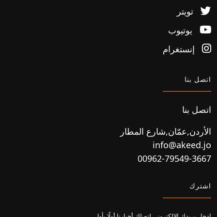
تويتر
يوتيوب
إنستغرام
اتصل بنا
اتصل بنا
الأردن,عمّان,شارع المطار
info@akeed.jo
00962-79549-3667
اشترك
ادخل بريدك الإلكتروني لتصلك أخبارنا أولًا بأول