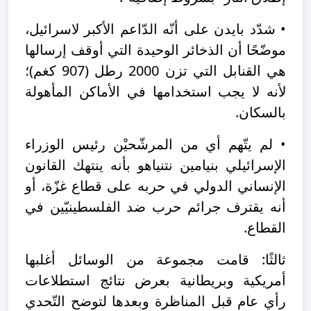
• شدّد بايدن على أنّه الدّاعم الأكبر لاسرائيل،
موضّحًا أن الذخائر الوحيدة التي أوقف إرسالها
هي القنابل التي تزن 2000 رطل (907 كغم)؛
لأنه لا يجب استخدامها في الأماكن المأهولة
بالسكان.
• لم يتّهم أي من المرشّحيْن رئيس الوزراء
الإسرائيلي بنيامين نتنياهو بأنه ينتهك القانون
الإنساني الدولي في حربه على قطاع غزّة، أو
أنه يقترف جرائم حرب ضد الفلسطينيّين في
القطاع.
ثالثًا: قامت مجموعة من الوسائل أغلبها
أمريكية وبريطانية بعرض نتائج استطلاعات
رأي عام قبل المناظرة وبعدها لتوضح التّحدي