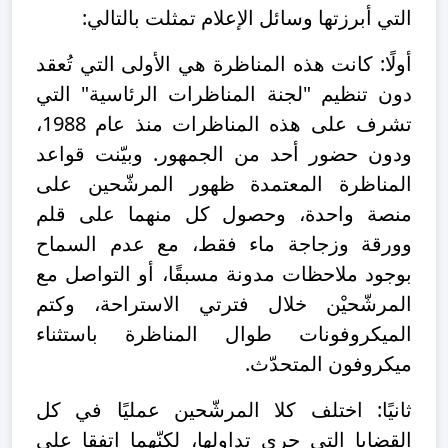
التي أبرزتها وسائل الإعلام تمثلت بالتالي:
أولًا: كانت هذه المناظرة هي الأولى التي تُعقد
دون تنظيم "لجنة المناظرات الرئاسية" التي
تشرف على هذه المناظرات منذ عام 1988،
ودون حضور أحد من الجمهور. وبيّنت قواعد
المناظرة المعتمدة ظهور المرشّحين على
منصة واحدة، وحصول كل منهما على قلم
وورقة وزجاجة ماء فقط، مع عدم السماح
بوجود ملاحظات مدونة مسبقًا، أو التواصل مع
المرشّحيْن خلال فترتي الاستراحة، وكتم
الميكروفونات طوال المناظرة باستثناء
ميكروفون المتحدّث.
ثانيًا: اختلف كلا المرشّحين عمليًا في كل
القضايا التي جرى تداولها، لكنّهما اتفقا على