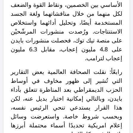
الأساسي بين الخصمين، ونقاط القوة والضعف
لكل منهما من خلال مناقشاتهما ولغة الجسد
المستخدمة أيضًا، وتحليل أدائهما واستخلاص
الاستنتاجات. ورُصدت منشورات المرشّحيْن
على منصة تيك توك، فحصلت منشورات بايدن
على 4.8 مليون إعجاب، مقابل 6.3 مليون
إعجاب لترامب.
رابعًأ: نقلت الصحافة العالمية بعض التقارير
التي تُشير إلى ظهور مخاوف في أوساط
الحزب الديمقراطي بعد المناظرة تتعلق بأداء
بايدن، وبالتالي إمكانية اختيار بديل عنه، لكن
هذا القرار يستدعي تنحي الرئيس نفسه،
وبحسب شروط خاصة. واستعرضت وسائل
إعلام امريكية تحديدًا أسماء محتملة أبرزها