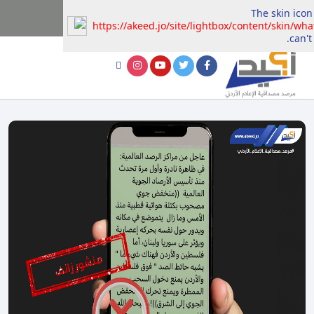
The skin icon
https://akeed.jo/site/lightbox/content/skin/wh
can't