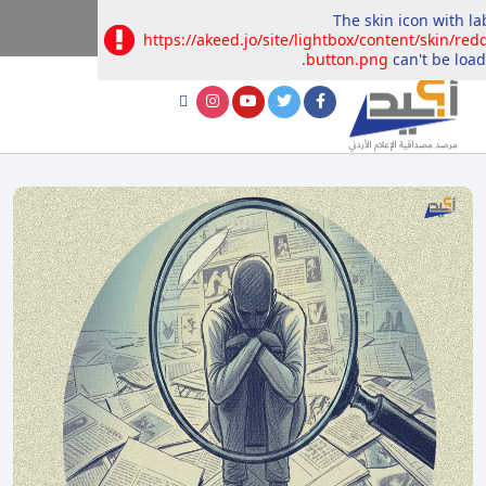
The skin icon with la
https://akeed.jo/site/lightbox/content/skin/redd
button.png
can't be load