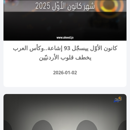
كانون الأوّل ييسجّل 93 إشاعة..وكأس العرب
يخطف قلوب الأردنيّين
2026-01-02