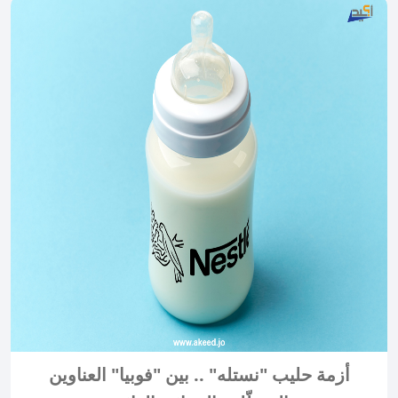
أزمة حليب "نستله" .. بين "فوبيا" العناوين