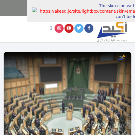
The skin icon with
https://akeed.jo/site/lightbox/content/skin/ema
can't be l