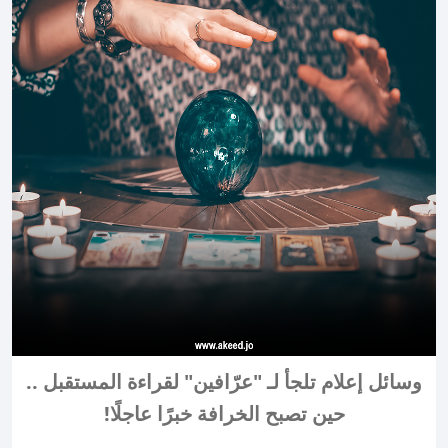
وسائل إعلام تلجأ لـ "عرّافين" لقراءة المستقبل ..
حين تصبح الخرافة خبرًا عاجلًا!