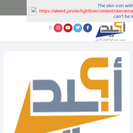
The skin icon with
https://akeed.jo/site/lightbox/content/skin/ema
can't be l