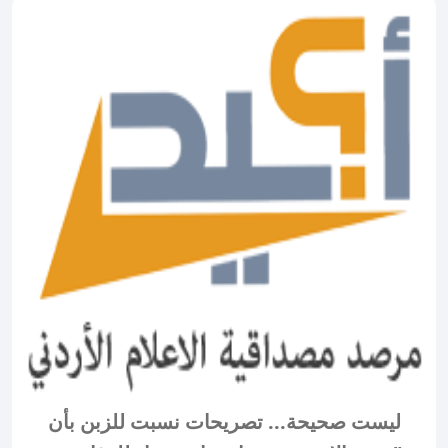
ليست صحيحة... تصريحات نسبت للزبن بأن